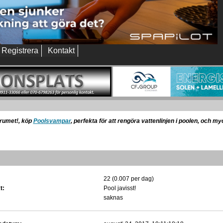
Registrera
Kontakt
orumet!, köp
Poolsvampar
, perfekta för att rengöra vattenlinjen i poolen, och m
22 (0.007 per dag)
t:
Pool javisst!
saknas