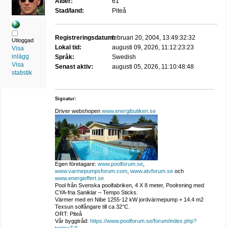
Ålder:
61
Stad/land:
Piteå
Registreringsdatum:
februari 20, 2004, 13:49:32:32
Utloggad
Lokal tid:
augusti 09, 2026, 11:12:23:23
Visa
inlägg
Språk:
Swedish
Visa
Senast aktiv:
augusti 05, 2026, 11:10:48:48
statistik
Signatur:
Driver webshopen
www.energibutiken.se
Egen företagare:
www.poolforum.se
,
www.varmepumpsforum.com
,
www.atvforum.se
och
www.energioffert.se
Pool från Svenska poolfabriken, 4 X 8 meter, Poolrening med
CYA-fria Saniklar – Tempo Sticks.
Värmer med en Nibe 1255-12 kW jordvärmepump + 14.4 m2
Texsun solfångare till ca 32°C.
ORT: Piteå
Vår byggtråd:
https://www.poolforum.se/forum/index.php?
topic=7.0