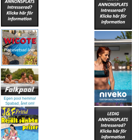
Egen pool hemma!
Spabad, året om!