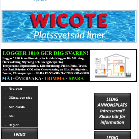
Nya svar
Olästa sen sist
Alla olästa
Sök
Regler