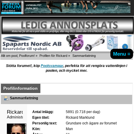
Menu ≡
Allt om pool, Poolforum!
»
Profilen för Rickard
»
Sammanfattning
Stötta forumet!, köp
Poolsvampar
, perfekta för att rengöra vattenlinjen i
poolen, och mycket mer.
Profilinformation
Sammanfattning
Rickard 
Antal inlägg:
5891 (0.718 per dag)
Administrator
Egen titel:
Rickard Marklund
Personlig text:
Grundare och ägare av forumet
Kön:
Man