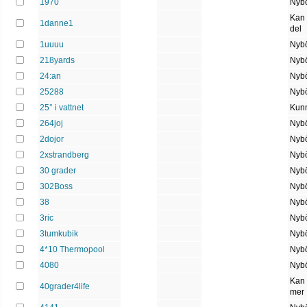
1970
Nybö
Kan
1danne1
del
1uuuu
Nybö
218yards
Nybö
24:an
Nybö
25288
Nybö
25° i vattnet
Kun
264joj
Nybö
2dojor
Nybö
2xstrandberg
Nybö
30 grader
Nybö
302Boss
Nybö
38
Nybö
3ric
Nybö
3tumkubik
Nybö
4*10 Thermopool
Nybö
4080
Nybö
Kan 
40grader4life
mer