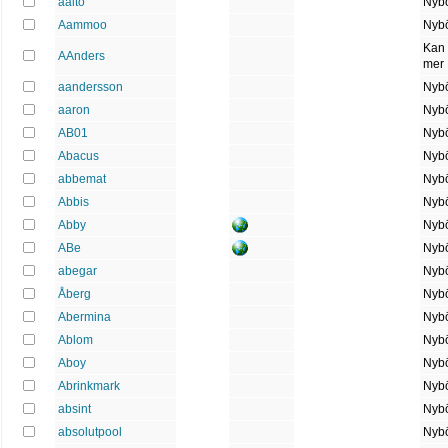
aalto
Nybö
Aammoo
Nybö
Kan 
AAnders
mer
aandersson
Nybö
aaron
Nybö
AB01
Nybö
Abacus
Nybö
abbemat
Nybö
Abbis
Nybö
Abby
Nybö
ABe
Nybö
abegar
Nybö
Åberg
Nybö
Abermina
Nybö
Ablom
Nybö
Aboy
Nybö
Abrinkmark
Nybö
absint
Nybö
absolutpool
Nybö