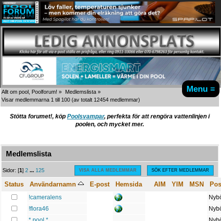
Menu ≡
Allt om pool, Poolforum!
»
Medlemslista
»
Visar medlemmarna 1 till 100
(av totalt 12454 medlemmar)
Stötta forumet!, köp
Poolsvampar
, perfekta för att rengöra vattenlinjen i
poolen, och mycket mer.
Medlemslista
A
B
C
D
E
F
G
H
I
J
K
L
M
N
O
P
Q
R
S
T
U
V
W
X
Y
Z
Sidor: [
1
]
2
...
125
VISA ALLA MEDLEMMAR
SÖK EFTER MEDLEMMAR
Status
Användarnamn
E-post
Hemsida
AIM
YIM
MSN
Pos
!cameralens
Nybö
!flora46
Nybö
* pool *
Nybö