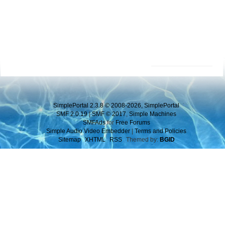
SimplePortal 2.3.8 © 2008-2026, SimplePortal
SMF 2.0.19
|
SMF © 2017
,
Simple Machines
SMFAds
for
Free Forums
Simple Audio Video Embedder
|
Terms and Policies
Sitemap
XHTML
RSS
Themed by:
BGID