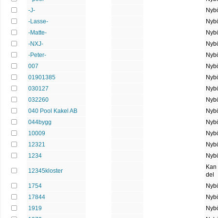
-J-
Nybö
-Lasse-
Nybö
-Matte-
Nybö
-NXJ-
Nybö
-Peter-
Nybö
007
Nybö
01901385
Nybö
030127
Nybö
032260
Nybö
040 Pool Kakel AB
Nybö
044bygg
Nybö
10009
Nybö
12321
Nybö
1234
Nybö
Kan
12345kloster
del
1754
Nybö
17844
Nybö
1919
Nybö