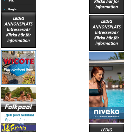
Sök
Regler
Egen pool hemma!
Spabad, året om!