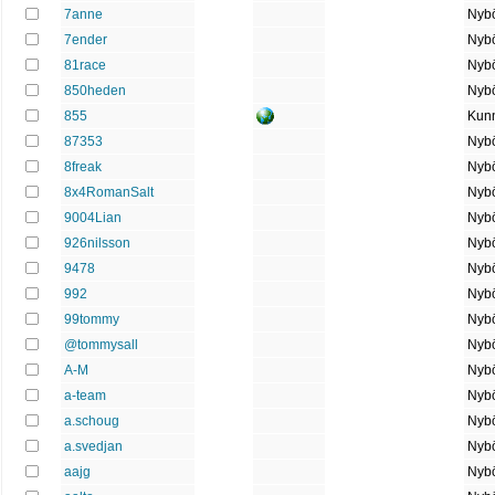
7anne
Nybö
7ender
Nybö
81race
Nybö
850heden
Nybö
855
Kun
87353
Nybö
8freak
Nybö
8x4RomanSalt
Nybö
9004Lian
Nybö
926nilsson
Nybö
9478
Nybö
992
Nybö
99tommy
Nybö
@tommysall
Nybö
A-M
Nybö
a-team
Nybö
a.schoug
Nybö
a.svedjan
Nybö
aajg
Nybö