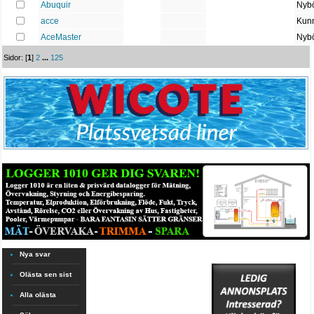
Abuquir
Nybö
acce
Kun
AceMaster
Nybö
Sidor: [
1
]
2
...
125
Nya svar
Olästa sen sist
Alla olästa