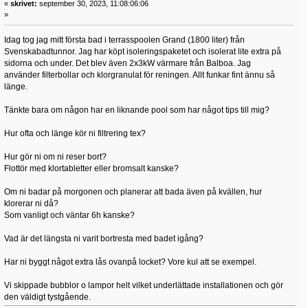
«
skrivet:
september 30, 2023, 11:08:06:06
»
Idag tog jag mitt första bad i terrasspoolen Grand (1800 liter) från
Svenskabadtunnor. Jag har köpt isoleringspaketet och isolerat lite extra på
sidorna och under. Det blev även 2x3kW värmare från Balboa. Jag
använder filterbollar och klorgranulat för reningen. Allt funkar fint ännu så
länge.
Tänkte bara om någon har en liknande pool som har något tips till mig?
Hur ofta och länge kör ni filtrering tex?
Hur gör ni om ni reser bort?
Flottör med klortabletter eller bromsalt kanske?
Om ni badar på morgonen och planerar att bada även på kvällen, hur
klorerar ni då?
Som vanligt och väntar 6h kanske?
Vad är det längsta ni varit bortresta med badet igång?
Har ni byggt något extra lås ovanpå locket? Vore kul att se exempel.
Vi skippade bubblor o lampor helt vilket underlättade installationen och gör
den väldigt tystgående.