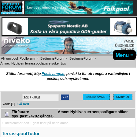
Menu ≡
Allt om pool, Poolforum!
»
BadtunneForum
»
BadtunneForum
»
Ämne:
Nybliven terrasspoolägare söker tips
Stötta forumet!, köp
Poolsvampar
, perfekta för att rengöra vattenlinjen i
poolen, och mycket mer.
SKICKA ÄMNET
SKRIV UT
Sidor: [
1
]
Gå ned
Författare
Ämne: Nybliven terrasspoolägare söker
tips (läst 24792 gånger)
0 medlemmar och 1 gäst tittar på detta ämne.
TerrasspoolTudor