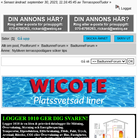
«
Senast ändrad: september 30, 2023, 11:16:45:45 av TerrasspoolTudor
»
Loggat
Sidor: [
1
]
Gå upp
SKICKA ÄMNET
SKRIV UT
Allt om pool, Poolforum!
»
BadtunneForum
»
BadtunneForum
»
Ämne:
Nybliven terrasspoolägare söker tips
Gå till: