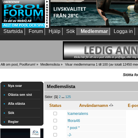
Startsida
Forum
Hjälp
Sök
Medlemmar
Logga in
Allt om pool, Poolforum!
»
Medlemslista
»
Visar medlemmarna 1 till 100
(av totalt 12450 m
Stötta f
Nya svar
Medlemslista
Olästa sen sist
Sidor: [
1
]
2
...
125
Alla olästa
Status
Användarnamn
E-po
Sök
!cameralens
!flora46
Regler
* pool *
-J-