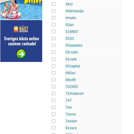
4fun
4literträolja
4matic
50an
51MM3
5533
55sweden
58 möh
61rulle
62ragtop
680xx
6foot9
702905
72AndersA
747
7an
7anne
7ender
81race