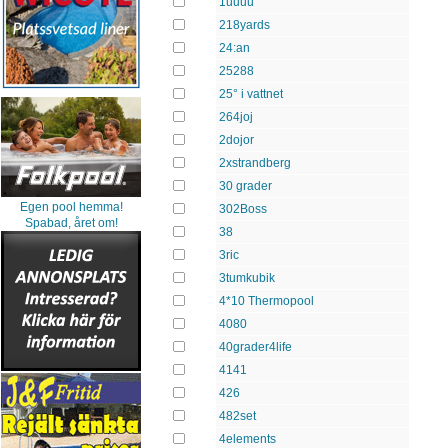
1uuuu
218yards
24:an
25288
25° i vattnet
264joj
2dojor
2xstrandberg
30 grader
Egen pool hemma!
302Boss
Spabad, året om!
38
3ric
3tumkubik
4*10 Thermopool
4080
40grader4life
4141
426
482set
4elements