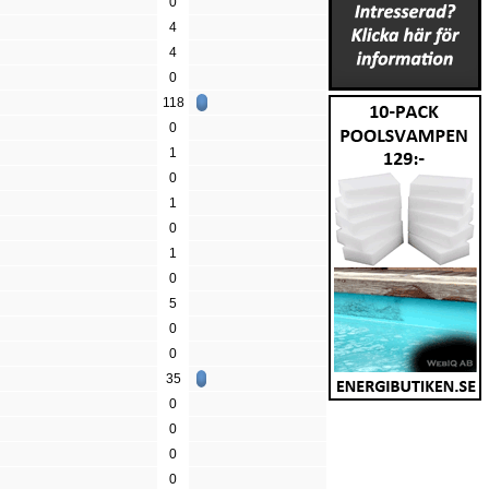
0
4
4
0
118
0
1
0
1
0
1
0
5
0
0
35
0
0
0
0