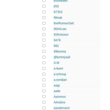
850heden
855
87353
8freak
8x4RomanSalt
9004Lian
926nilsson
9478
992
99tommy
@tommysall
A-M
a-team
a.schoug
a.svedjan
aajg
aalto
Aammoo
AAnders
aandersson