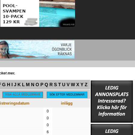
ycket mer.
F
G
H
I
J
K
L
M
N
O
P
Q
R
S
T
U
V
W
X
Y
Z
VISA ALLA MEDLEMMAR
SÖK EFTER MEDLEMMAR
istreringsdatum
inlägg
0
0
0
6