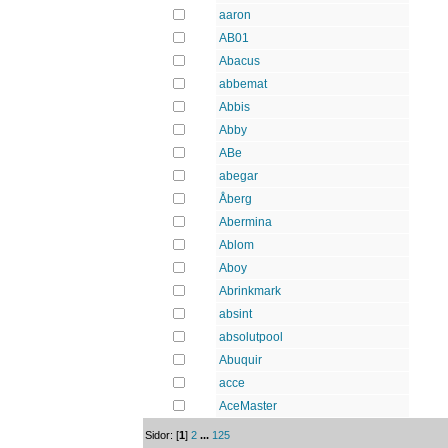
aaron
AB01
Abacus
abbemat
Abbis
Abby
ABe
abegar
Åberg
Abermina
Ablom
Aboy
Abrinkmark
absint
absolutpool
Abuquir
acce
AceMaster
Sidor: [
1
]
2
...
125