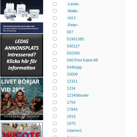
-Lasse-
-Matte-
-NXJ-
-Peter-
007
01901385
030127
032260
040 Pool Kakel AB
044bygg
10009
12321
1234
12345kloster
1754
17844
1919
1970
1danne1