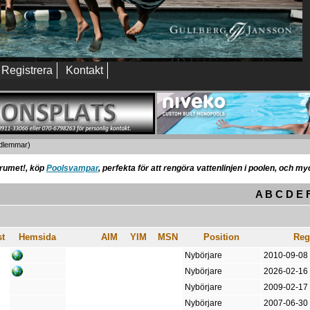
Registrera
Kontakt
edlemmar)
orumet!, köp
Poolsvampar
, perfekta för att rengöra vattenlinjen i poolen, och m
A
B
C
D
E
st
Hemsida
AIM
YIM
MSN
Position
Reg
Nybörjare
2010-09-08
Nybörjare
2026-02-16
Nybörjare
2009-02-17
Nybörjare
2007-06-30