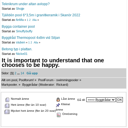
Teknikrum under altan avlopp?
Startat av
Shojje
Tjälldén pool 6*3,5m i granitkeramik i Skanör 2022
Startat av
AnMa
«
1
2
Alla
»
Bygga container pool
Startat av
Smuffybuffy
Byggtråd Thermopool 4x8m vid Siljan
Startat av
sluben
«
1
2
Alla
»
Betong typ i plattan.
Startat av
Nicke01
It is important to understand that one
chooses to be happy.
Sidor: [
1
]
2
...
14
Gå upp
Allt om pool, Poolforum!
»
PoolForum - swimmingpooler
»
Markpooler.
»
Byggtrådar
(Moderator:
Rickard
)
Normalt ämne
Låst ämne
Gå till:
Klistrat
Hett ämne (fler än 10 svar)
ämne
Mycket hett ämne (fler än 20 svar)
Omröstning