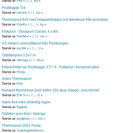
Startat av
Eee
«
1
2
3
Alla
»
Poolbygge Trä
Startat av
meckis
«
1
2
Alla
»
Thermopool 8x4 med helgaveltrappa och teknikrum från poolstore
Startat av
Oneill
«
1
2
...
9
Alla
»
Folkpool - Durapool Classic 4 x 8m
Startat av
PeeWee
«
1
2
3
Alla
»
4,5 meters rund plåtpool från Poolkungen
Startat av
joyride
«
1
2
...
13
»
Tjälldenpool 3,5x7 m
Startat av
nilsmag
«
1
2
Alla
»
Erfarenheter av Poolbygge 3.5 * 6 - Folkpool / komposit däck
Startat av
Pergu
Antes Thermopool
Startat av
Ante
Nymans thermomur pool 4x8m 150 djup, trappa i ena hörnet
Startat av
Erik N
«
1
2
...
20
»
Aqvis 8x4 med utvändig lagun
Startat av
Eggeby
Tjälldén-pool 8x4 i Spånga
Startat av
jandjpool
«
1
2
Alla
»
Thermopool 2022 Floda
Startat av
Joakimgabrielsson