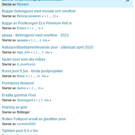
Startat av
Rickard
Bygger betongpool med mosaik och overflow
Startat av
Betong-poolaren
«
1
2
...
23
»
Bygge av Poolkungen Eco Premium 4x8 m
Startat av
Eriaxe
«
1
2
...
11
»
apaaa - Betongpool med overflow - 2023
Startat av
apaaaa
«
1
2
...
4
Alla
»
Naturpool/baddamm/levande pool - påbörjad april 2020
Startat av
inge_klor
«
1
2
...
5
Alla
»
Gjuter pool som ska målas
Startat av
d_evertsson
Rund pool 5,5m - första poolprojektet
Startat av
Basic
«
1
2
...
10
Alla
»
Poolstores flexipool
Startat av
dacke
«
1
2
...
16
»
Ersätta gammal Pool
Startat av
Skanegard
«
1
2
3
Alla
»
Höjning av golv
Startat av Brittinger
Rutten Folkpool ersatt av glasfiber pool
Startat av
syclone2550
Tjällden pool 6,5 x 4m