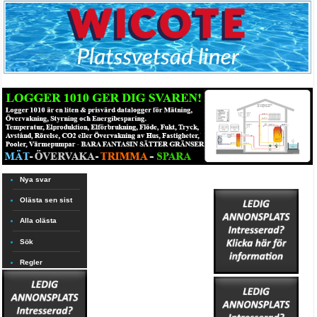
Nya svar
Olästa sen sist
Alla olästa
Sök
Regler