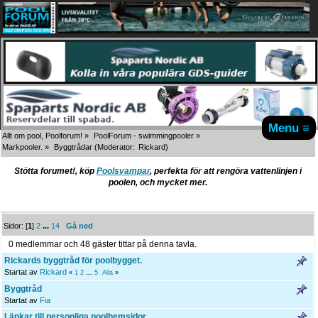
Menu ≡
Allt om pool, Poolforum!
»
PoolForum - swimmingpooler
»
Markpooler.
»
Byggtrådar
(Moderator:
Rickard
)
Stötta forumet!, köp
Poolsvampar
, perfekta för att rengöra vattenlinjen i
poolen, och mycket mer.
Sidor: [
1
]
2
...
14
Gå ned
0 medlemmar och 48 gäster tittar på denna tavla.
Rickards byggtråd för poolbygget.
Startat av
Rickard
«
1
2
...
5
Alla
»
Byggtråd
Startat av
Fia
Länkar till personliga poolhemsidor.