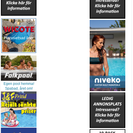
Egen pool hemma!
Spabad, året om!