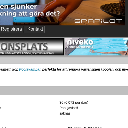
Registrera
Kontakt
orumet!, köp
Poolsvampar
, perfekta för att rengöra vattenlinjen i poolen, och m
36 (0.072 per dag)
t:
Pool javisst!
saknas