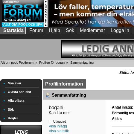
Startsida
Forum
Hjälp
Sök
Medlemmar
Logga in
Allt om pool, Poolforum!
»
Profilen för bogani
»
Sammanfattning
Stötta f
Nya svar
Profilinformation
Olästa sen sist
Sammanfattning
Alla olästa
bogani 
Antal inlägg:
Sök
Kan lite mer
Personlig tex
Regler
Ålder:
Utloggad
Visa inlägg
Visa statistik