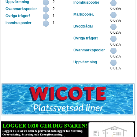
Uppvärmning
2
Inomhuspooler
0.08%
Ovanmarkspooler
2
Markpooler.
Övriga frågor!
1
0.07%
Inomhuspooler
1
Byggtrådar
0.02%
Övriga frågor!
0.02%
Ovanmarkspooler
0.02%
Uppvärmning
0.01%