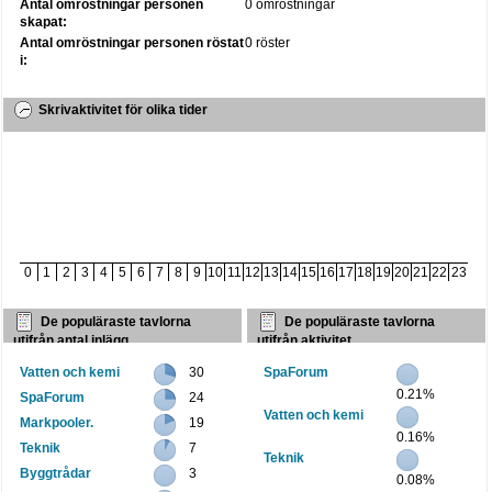
Antal omröstningar personen
0 omröstningar
skapat:
Antal omröstningar personen röstat
0 röster
i:
Skrivaktivitet för olika tider
0
1
2
3
4
5
6
7
8
9
10
11
12
13
14
15
16
17
18
19
20
21
22
23
De populäraste tavlorna
De populäraste tavlorna
utifrån antal inlägg
utifrån aktivitet
Vatten och kemi
30
SpaForum
0.21%
SpaForum
24
Vatten och kemi
Markpooler.
19
0.16%
Teknik
7
Teknik
Byggtrådar
3
0.08%