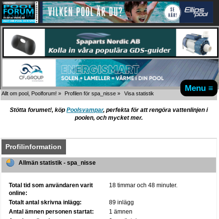
Menu ≡
Allt om pool, Poolforum!
»
Profilen för spa_nisse
»
Visa statistik
Stötta forumet!, köp
Poolsvampar
, perfekta för att rengöra vattenlinjen i
poolen, och mycket mer.
Profilinformation
Allmän statistik - spa_nisse
Total tid som användaren varit
18 timmar och 48 minuter.
online:
Totalt antal skrivna inlägg:
89 inlägg
Antal ämnen personen startat:
1 ämnen