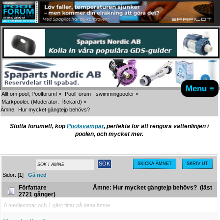
Menu ≡
Allt om pool, Poolforum!
»
PoolForum - swimmingpooler
»
Markpooler.
(Moderator:
Rickard
) »
Ämne:
Hur mycket gängtejp behövs?
Stötta forumet!, köp
Poolsvampar
, perfekta för att rengöra vattenlinjen i
poolen, och mycket mer.
SKICKA ÄMNET
SKRIV UT
Sidor: [
1
]
Gå ned
Författare
Ämne: Hur mycket gängtejp behövs? (läst
2721 gånger)
0 medlemmar och 1 gäst tittar på detta ämne.