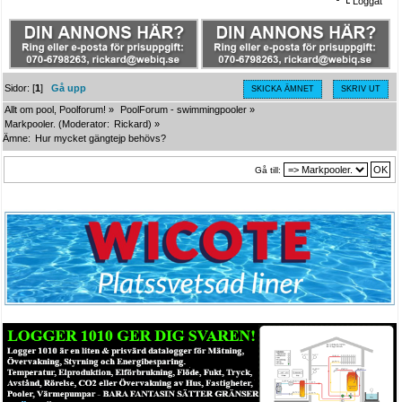
Loggat
Sidor: [
1
]
Gå upp
SKICKA ÄMNET
SKRIV UT
Allt om pool, Poolforum!
»
PoolForum - swimmingpooler
»
Markpooler.
(Moderator:
Rickard
) »
Ämne:
Hur mycket gängtejp behövs?
Gå till: