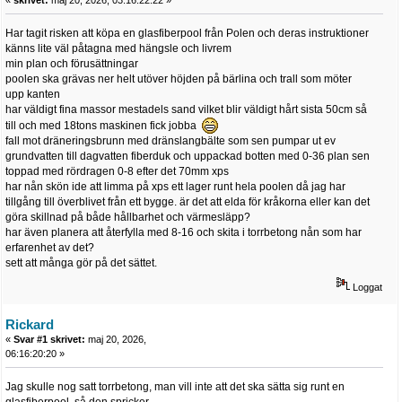
Har tagit risken att köpa en glasfiberpool från Polen och deras instruktioner
känns lite väl påtagna med hängsle och livrem
min plan och förusättningar
poolen ska grävas ner helt utöver höjden på bärlina och trall som möter
upp kanten
har väldigt fina massor mestadels sand vilket blir väldigt hårt sista 50cm så
till och med 18tons maskinen fick jobba
fall mot dräneringsbrunn med dränslangbälte som sen pumpar ut ev
grundvatten till dagvatten fiberduk och uppackad botten med 0-36 plan sen
toppad med rördragen 0-8 efter det 70mm xps
har nån skön ide att limma på xps ett lager runt hela poolen då jag har
tillgång till överblivet från ett bygge. är det att elda för kråkorna eller kan det
göra skillnad på både hållbarhet och värmesläpp?
har även planera att återfylla med 8-16 och skita i torrbetong nån som har
erfarenhet av det?
sett att många gör på det sättet.
Loggat
Rickard
«
Svar #1 skrivet:
maj 20, 2026,
06:16:20:20 »
Jag skulle nog satt torrbetong, man vill inte att det ska sätta sig runt en
glasfiberpool, så den spricker.