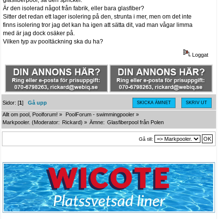
Är den isolerad något från fabrik, eller bara glasfiber?
Sitter det redan ett lager isolering på den, strunta i mer, men om det inte
finns isolering tror jag det kan ha igen att sätta dit, vad man vågar limma
med är jag dock osäker på.
Vilken typ av pooltäckning ska du ha?
Loggat
Sidor: [
1
]
Gå upp
SKICKA ÄMNET
SKRIV UT
Allt om pool, Poolforum!
»
PoolForum - swimmingpooler
»
Markpooler.
(Moderator:
Rickard
) »
Ämne:
Glasfiberpool från Polen
Gå till: