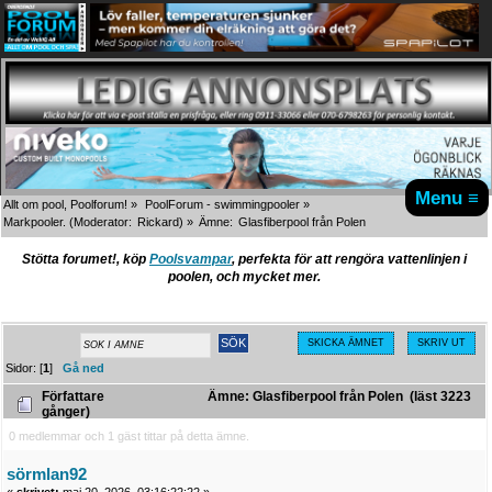
Menu ≡
Allt om pool, Poolforum!
»
PoolForum - swimmingpooler
»
Markpooler.
(Moderator:
Rickard
) »
Ämne:
Glasfiberpool från Polen
Stötta forumet!, köp
Poolsvampar
, perfekta för att rengöra vattenlinjen i
poolen, och mycket mer.
SKICKA ÄMNET
SKRIV UT
Sidor: [
1
]
Gå ned
Författare
Ämne: Glasfiberpool från Polen (läst 3223
gånger)
0 medlemmar och 1 gäst tittar på detta ämne.
sörmlan92
«
skrivet:
maj 20, 2026, 03:16:22:22 »