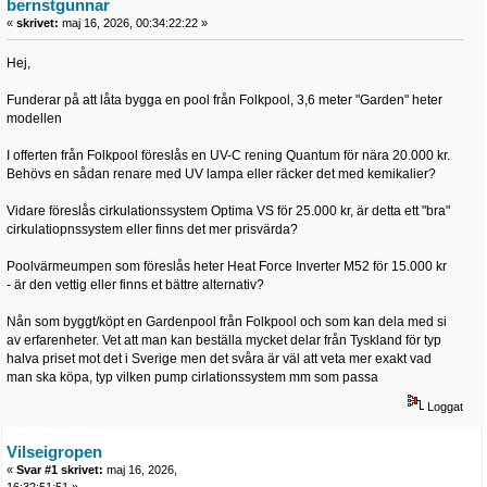
bernstgunnar
«
skrivet:
maj 16, 2026, 00:34:22:22 »
Hej,
Funderar på att låta bygga en pool från Folkpool, 3,6 meter "Garden" heter
modellen
I offerten från Folkpool föreslås en UV-C rening Quantum för nära 20.000 kr.
Behövs en sådan renare med UV lampa eller räcker det med kemikalier?
Vidare föreslås cirkulationssystem Optima VS för 25.000 kr, är detta ett "bra"
cirkulatiopnssystem eller finns det mer prisvärda?
Poolvärmeumpen som föreslås heter Heat Force Inverter M52 för 15.000 kr
- är den vettig eller finns et bättre alternativ?
Nån som byggt/köpt en Gardenpool från Folkpool och som kan dela med si
av erfarenheter. Vet att man kan beställa mycket delar från Tyskland för typ
halva priset mot det i Sverige men det svåra är väl att veta mer exakt vad
man ska köpa, typ vilken pump cirlationssystem mm som passa
Loggat
Vilseigropen
«
Svar #1 skrivet:
maj 16, 2026,