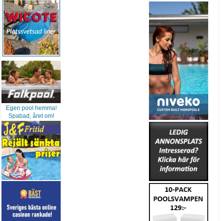
Egen pool hemma!
Spabad, året om!