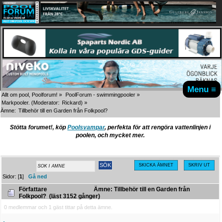
Menu ≡
Allt om pool, Poolforum!
»
PoolForum - swimmingpooler
»
Markpooler.
(Moderator:
Rickard
) »
Ämne:
Tillbehör till en Garden från Folkpool?
Stötta forumet!, köp
Poolsvampar
, perfekta för att rengöra vattenlinjen i
poolen, och mycket mer.
SKICKA ÄMNET
SKRIV UT
Sidor: [
1
]
Gå ned
Författare
Ämne: Tillbehör till en Garden från
Folkpool? (läst 3152 gånger)
0 medlemmar och 1 gäst tittar på detta ämne.