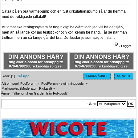
16:32:51:51 »
Satsa på en bra värmepump och en tyst cirkulationspump så är du hemma
med det viktigaste iallafall!
Automatiska reningssystem är nog riktigt bekvämt och jag vill ha det själv,
men än så länge kör jag teststickor och kör kemin för hand. Får se när man
tröttnar men än så länge går det bra. Det kostar ju som sagt en slant
Loggat
Sidor: [
1
]
Gå upp
SKICKA ÄMNET
SKRIV UT
Allt om pool, Poolforum!
»
PoolForum - swimmingpooler
»
Markpooler.
(Moderator:
Rickard
) »
Ämne:
Tillbehör till en Garden från Folkpool?
Gå till: