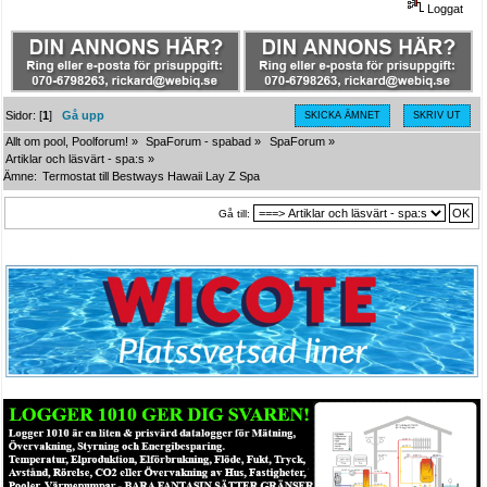
Loggat
Sidor: [
1
]
Gå upp
SKICKA ÄMNET
SKRIV UT
Allt om pool, Poolforum!
»
SpaForum - spabad
»
SpaForum
»
Artiklar och läsvärt - spa:s
»
Ämne:
Termostat till Bestways Hawaii Lay Z Spa
Gå till: