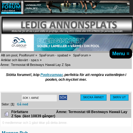
Menu ≡
Allt om pool, Poolforum!
»
SpaForum - spabad
»
SpaForum
»
Artiklar och läsvärt - spa:s
»
Ämne:
Termostat till Bestways Hawaii Lay Z Spa
Stötta forumet!, köp
Poolsvampar
, perfekta för att rengöra vattenlinjen i
poolen, och mycket mer.
SKICKA ÄMNET
SKRIV UT
Sidor: [
1
]
Gå ned
Författare
Ämne: Termostat till Bestways Hawaii Lay
Z Spa (läst 10839 gånger)
0 medlemmar och 1 gäst tittar på detta ämne.
Maggan Puh