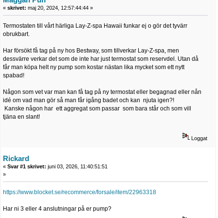
«
skrivet:
maj 20, 2024, 12:57:44:44 »
Termostaten till vårt härliga Lay-Z-spa Hawaii funkar ej o gör det tyvärr
obrukbart.
Har försökt få tag på ny hos Bestway, som tillverkar Lay-Z-spa, men
dessvärre verkar det som de inte har just termostat som reservdel. Utan då
får man köpa helt ny pump som kostar nästan lika mycket som ett nytt
spabad!
Någon som vet var man kan få tag på ny termostat eller begagnad eller nån
idé om vad man gör så man får igång badet och kan njuta igen?!
Kanske någon har ett aggregat som passar som bara står och som vill
tjäna en slant!
Loggat
Rickard
«
Svar #1 skrivet:
juni 03, 2026, 11:40:51:51
»
https://www.blocket.se/recommerce/forsale/item/22963318
Har ni 3 eller 4 anslutningar på er pump?