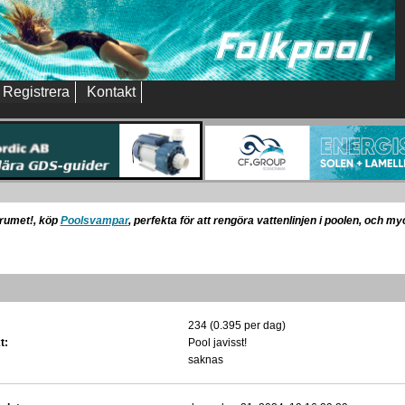
Registrera
Kontakt
orumet!, köp
Poolsvampar
, perfekta för att rengöra vattenlinjen i poolen, och m
234 (0.395 per dag)
t:
Pool javisst!
saknas