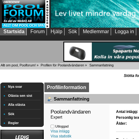
Startsida
Forum
Hjälp
Sök
Medlemmar
Logga in
Allt om pool, Poolforum!
»
Profilen för Poolandvändaren
»
Sammanfattning
Stötta f
Nya svar
Profilinformation
Olästa sen sist
Sammanfattning
Alla olästa
Poolandvändaren 
Antal inlägg:
Sök
Expert
Personlig tex
Regler
Ålder:
Utloggad
Visa inlägg
Visa statistik