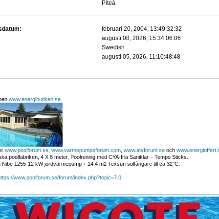
Piteå
gsdatum:
februari 20, 2004, 13:49:32:32
augusti 08, 2026, 15:34:06:06
Swedish
:
augusti 05, 2026, 11:10:48:48
open
www.energibutiken.se
e:
www.poolforum.se
,
www.varmepumpsforum.com
,
www.atvforum.se
och
www.energioffert.
ka poolfabriken, 4 X 8 meter, Poolrening med CYA-fria Saniklar – Tempo Sticks.
Nibe 1255-12 kW jordvärmepump + 14.4 m2 Texsun solfångare till ca 32°C.
ttps://www.poolforum.se/forum/index.php?topic=7.0