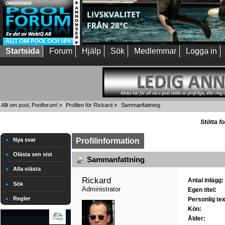
Startsida
Forum
Hjälp
Sök
Medlemmar
Logga in
Allt om pool, Poolforum!
»
Profilen för Rickard
»
Sammanfattning
Stötta f
Nya svar
Profilinformation
Olästa sen sist
Sammanfattning
Alla olästa
Rickard 
Antal inlägg:
Sök
Administrator
Egen titel:
Regler
Personlig tex
Kön:
Ålder: