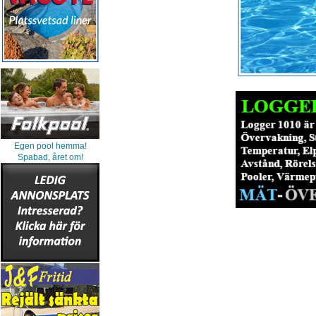
Egen pool hemma!
Spabad, året om!