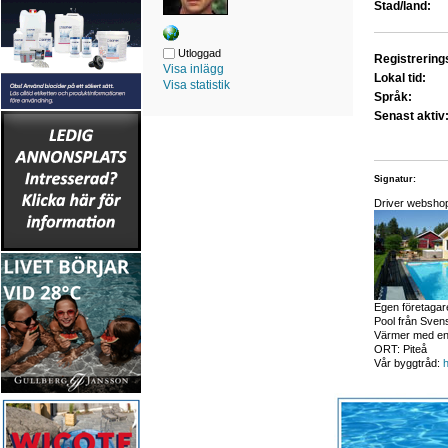
Stad/land:
Utloggad
Registrerin
Visa inlägg
Lokal tid:
Visa statistik
Språk:
Senast aktiv
Signatur:
Driver websh
Egen företagar
Pool från Svens
Värmer med en 
ORT: Piteå
Vår byggtråd:
h