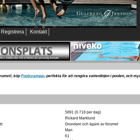
Registrera
Kontakt
orumet!, köp
Poolsvampar
, perfekta för att rengöra vattenlinjen i poolen, och m
5891 (0.718 per dag)
Rickard Marklund
t:
Grundare och ägare av forumet
Man
61