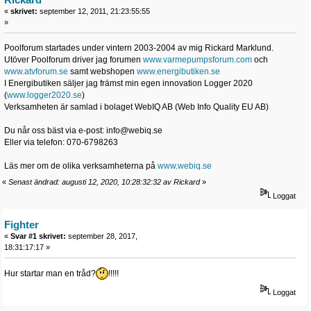
«
skrivet:
september 12, 2011, 21:23:55:55
»
Poolforum startades under vintern 2003-2004 av mig Rickard Marklund.
Utöver Poolforum driver jag forumen
www.varmepumpsforum.com
och
www.atvforum.se
samt webshopen
www.energibutiken.se
I Energibutiken säljer jag främst min egen innovation Logger 2020
(
www.logger2020.se
)
Verksamheten är samlad i bolaget WebIQ AB (Web Info Quality EU AB)
Du når oss bäst via e-post: info@webiq.se
Eller via telefon: 070-6798263
Läs mer om de olika verksamheterna på
www.webiq.se
«
Senast ändrad: augusti 12, 2020, 10:28:32:32 av Rickard
»
Loggat
Fighter
«
Svar #1 skrivet:
september 28, 2017,
18:31:17:17 »
Hur startar man en tråd?
!!!!!
Loggat