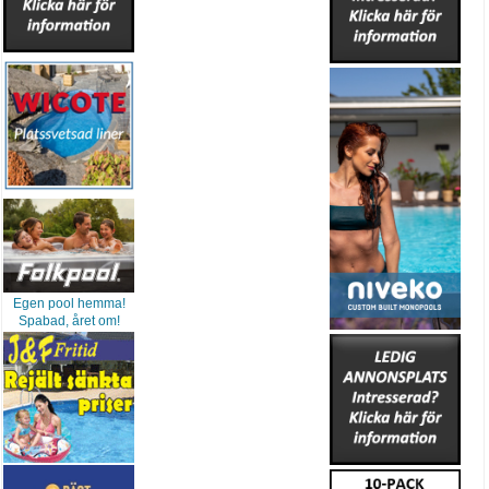
Egen pool hemma!
Spabad, året om!