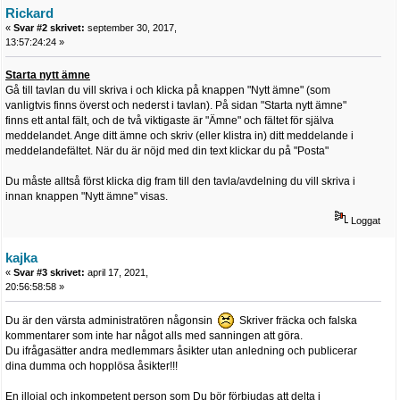
Rickard
«
Svar #2 skrivet:
september 30, 2017,
13:57:24:24 »
Starta nytt ämne
Gå till tavlan du vill skriva i och klicka på knappen "Nytt ämne" (som
vanligtvis finns överst och nederst i tavlan). På sidan "Starta nytt ämne"
finns ett antal fält, och de två viktigaste är "Ämne" och fältet för själva
meddelandet. Ange ditt ämne och skriv (eller klistra in) ditt meddelande i
meddelandefältet. När du är nöjd med din text klickar du på "Posta"
Du måste alltså först klicka dig fram till den tavla/avdelning du vill skriva i
innan knappen "Nytt ämne" visas.
Loggat
kajka
«
Svar #3 skrivet:
april 17, 2021,
20:56:58:58 »
Du är den värsta administratören någonsin
Skriver fräcka och falska
kommentarer som inte har något alls med sanningen att göra.
Du ifrågasätter andra medlemmars åsikter utan anledning och publicerar
dina dumma och hopplösa åsikter!!!
En illojal och inkompetent person som Du bör förbjudas att delta i