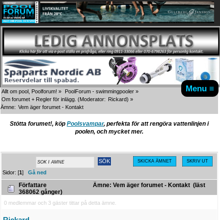
Menu ≡
Allt om pool, Poolforum!
»
PoolForum - swimmingpooler
»
Om forumet + Regler för inlägg.
(Moderator:
Rickard
) »
Ämne:
Vem äger forumet - Kontakt
Stötta forumet!, köp
Poolsvampar
, perfekta för att rengöra vattenlinjen i
poolen, och mycket mer.
SKICKA ÄMNET
SKRIV UT
Sidor: [
1
]
Gå ned
Författare
Ämne: Vem äger forumet - Kontakt (läst
368062 gånger)
0 medlemmar och 3 gäster tittar på detta ämne.
Rickard