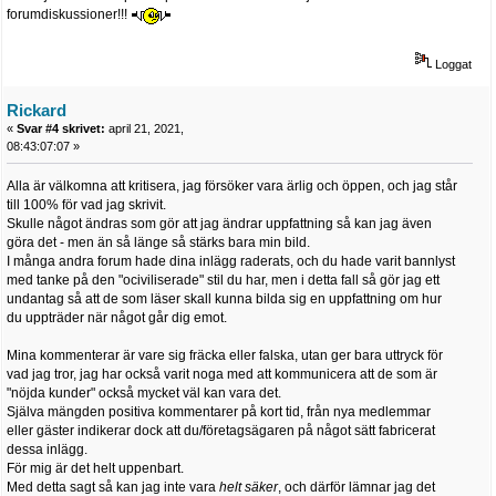
forumdiskussioner!!!
Loggat
Rickard
«
Svar #4 skrivet:
april 21, 2021,
08:43:07:07 »
Alla är välkomna att kritisera, jag försöker vara ärlig och öppen, och jag står
till 100% för vad jag skrivit.
Skulle något ändras som gör att jag ändrar uppfattning så kan jag även
göra det - men än så länge så stärks bara min bild.
I många andra forum hade dina inlägg raderats, och du hade varit bannlyst
med tanke på den "ociviliserade" stil du har, men i detta fall så gör jag ett
undantag så att de som läser skall kunna bilda sig en uppfattning om hur
du uppträder när något går dig emot.
Mina kommenterar är vare sig fräcka eller falska, utan ger bara uttryck för
vad jag tror, jag har också varit noga med att kommunicera att de som är
"nöjda kunder" också mycket väl kan vara det.
Själva mängden positiva kommentarer på kort tid, från nya medlemmar
eller gäster indikerar dock att du/företagsägaren på något sätt fabricerat
dessa inlägg.
För mig är det helt uppenbart.
Med detta sagt så kan jag inte vara
helt säker
, och därför lämnar jag det