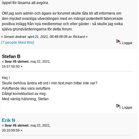
öppet för läsarna att avgöra.
OM jag som admin och ägare av forumet skulle låta bli att informera om
den mycket ovanliga utvecklingen med en mängd potentiellt fabricerade
positiva inlägg från nya medlemmar och eller gäster - så skulle jag svika
själva grundvärderingarna för detta forum.
«
Senast ändrad: april 21, 2021, 08:48:08:08 av Rickard
»
(7 people liked this)
Loggat
Stefan B
«
Svar #5 skrivet:
maj 22, 2021,
16:57:50:50 »
Hej !
Skulle behöva ändra ett ord i min text,men hittar inte var?
Avlyftande ska vara avluftare.
Dåligt korrekturläst av mig.
Med vänlig hälsning, Stefan
Loggat
Erik N
«
Svar #6 skrivet:
maj 22, 2021,
20:10:59:59 »