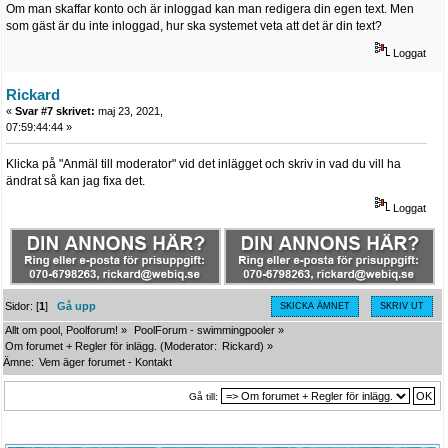
Om man skaffar konto och är inloggad kan man redigera din egen text. Men
som gäst är du inte inloggad, hur ska systemet veta att det är din text?
Loggat
Rickard
«
Svar #7 skrivet:
maj 23, 2021,
07:59:44:44 »
Klicka på "Anmäl till moderator" vid det inlägget och skriv in vad du vill ha
ändrat så kan jag fixa det.
Loggat
Sidor: [
1
]
Gå upp
SKICKA ÄMNET
SKRIV UT
Allt om pool, Poolforum!
»
PoolForum - swimmingpooler
»
Om forumet + Regler för inlägg.
(Moderator:
Rickard
) »
Ämne:
Vem äger forumet - Kontakt
Gå till: