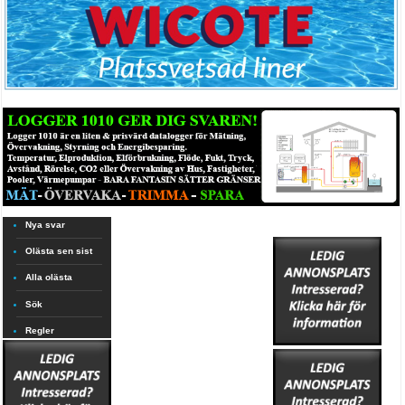
Nya svar
Olästa sen sist
Alla olästa
Sök
Regler