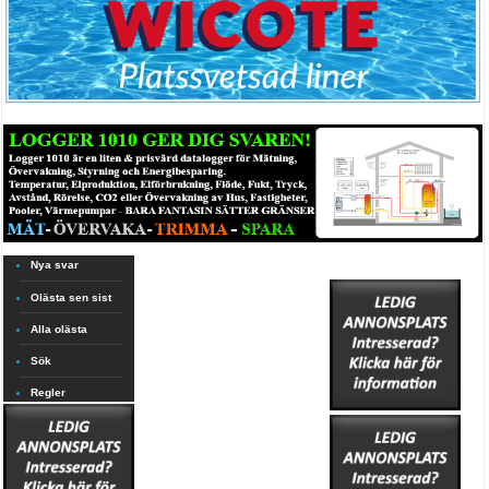
Nya svar
Olästa sen sist
Alla olästa
Sök
Regler