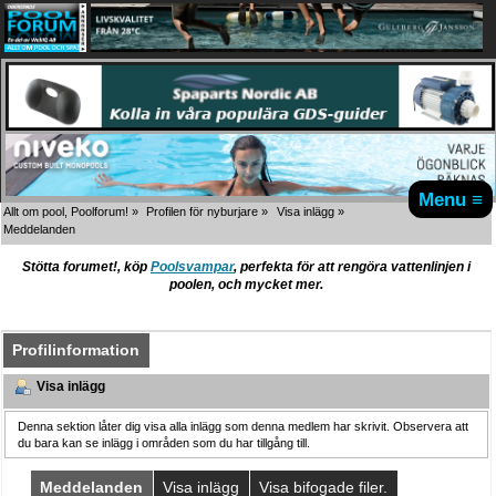
Menu ≡
Allt om pool, Poolforum!
»
Profilen för nyburjare
»
Visa inlägg
»
Meddelanden
Stötta forumet!, köp
Poolsvampar
, perfekta för att rengöra vattenlinjen i
poolen, och mycket mer.
Profilinformation
Visa inlägg
Denna sektion låter dig visa alla inlägg som denna medlem har skrivit. Observera att
du bara kan se inlägg i områden som du har tillgång till.
Meddelanden
Visa inlägg
Visa bifogade filer.