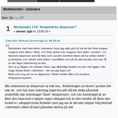
Meddelanden - nyburjare
Sidor: [
1
]
2
...
229
1
Markpooler.
/
SV: Temposticks dispenser?
«
skrivet:
Igår
kl. 13:00:16 »
Citat från: Rickard skrivet
Igår
kl. 08:36:48
Nackdelen med klor-sticks i skimmern (som jag själv gör) är väl att det först tvingas
reagera med skiten i filtret, och först sedan kan reagera med skiten i poolen, i en
flytande dispenser som får flyta runt i poolen kommer kloret att ha verkan direkt i
poolvattnet och mindre med skiten i sandfiltret och på så sätt kanske man kan få
en lite lägre förbrukning av klor.
Sen är ju frågan om sticksen löses upp tillräckligt snabbt om den inte ligger i det
höga lokala flödet i skimmern - det vet jag inget om.
Bäst vore nog att ha en dispenser i flödet mellan filter och poolens
inloppsmunstycken
Min erfarenhet av dispenser är inte bra , fördelningen av kloret i poolen blir
inte ok , och har man överdrag inget bra alls då blir detta påverkat
underifrån där överdraget "låser" despensern och när överdraget är av
åker den bara bort o täpper ingen utloppet och är den mindre så låser den
locket in i utloppet enda fördelen som jag ser är att man slipper hög klorhalt
i skimmern vilket så klart påverkar denna på sikt