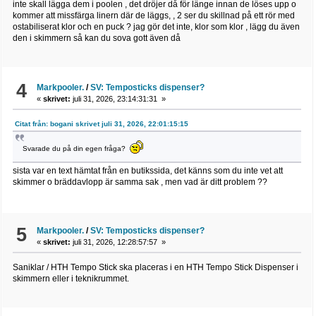
inte skall lägga dem i poolen , det dröjer då för länge innan de löses upp o
kommer att missfärga linern där de läggs, , 2 ser du skillnad på ett rör med
ostabiliserat klor och en puck ? jag gör det inte, klor som klor , lägg du även
den i skimmern så kan du sova gott även då
4
Markpooler.
/
SV: Temposticks dispenser?
«
skrivet:
juli 31, 2026, 23:14:31:31 »
Citat från: bogani skrivet juli 31, 2026, 22:01:15:15
Svarade du på din egen fråga?
sista var en text hämtat från en butikssida, det känns som du inte vet att
skimmer o bräddavlopp är samma sak , men vad är ditt problem ??
5
Markpooler.
/
SV: Temposticks dispenser?
«
skrivet:
juli 31, 2026, 12:28:57:57 »
Saniklar / HTH Tempo Stick ska placeras i en HTH Tempo Stick Dispenser i
skimmern eller i teknikrummet.