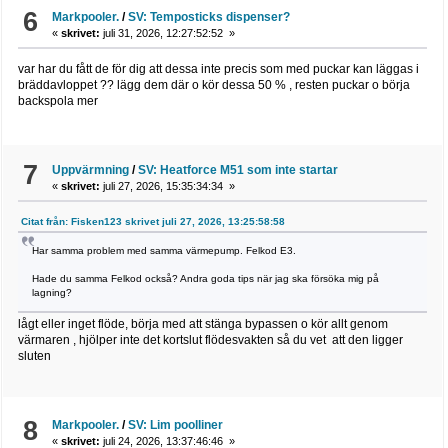
6
Markpooler.
/
SV: Temposticks dispenser?
«
skrivet:
juli 31, 2026, 12:27:52:52 »
var har du fått de för dig att dessa inte precis som med puckar kan läggas i
bräddavloppet ?? lägg dem där o kör dessa 50 % , resten puckar o börja
backspola mer
7
Uppvärmning
/
SV: Heatforce M51 som inte startar
«
skrivet:
juli 27, 2026, 15:35:34:34 »
Citat från: Fisken123 skrivet juli 27, 2026, 13:25:58:58
Har samma problem med samma värmepump. Felkod E3.
Hade du samma Felkod också? Andra goda tips när jag ska försöka mig på
lagning?
lågt eller inget flöde, börja med att stänga bypassen o kör allt genom
värmaren , hjölper inte det kortslut flödesvakten så du vet att den ligger
sluten
8
Markpooler.
/
SV: Lim poolliner
«
skrivet:
juli 24, 2026, 13:37:46:46 »