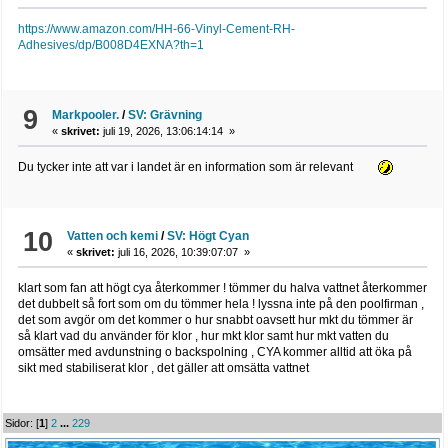
https://www.amazon.com/HH-66-Vinyl-Cement-RH-
Adhesives/dp/B008D4EXNA?th=1
9
Markpooler.
/
SV: Grävning
«
skrivet:
juli 19, 2026, 13:06:14:14 »
Du tycker inte att var i landet är en information som är relevant
10
Vatten och kemi
/
SV: Högt Cyan
«
skrivet:
juli 16, 2026, 10:39:07:07 »
klart som fan att högt cya återkommer ! tömmer du halva vattnet återkommer
det dubbelt så fort som om du tömmer hela ! lyssna inte på den poolfirman ,
det som avgör om det kommer o hur snabbt oavsett hur mkt du tömmer är
så klart vad du använder för klor , hur mkt klor samt hur mkt vatten du
omsätter med avdunstning o backspolning , CYA kommer alltid att öka på
sikt med stabiliserat klor , det gäller att omsätta vattnet
Sidor: [
1
]
2
...
229