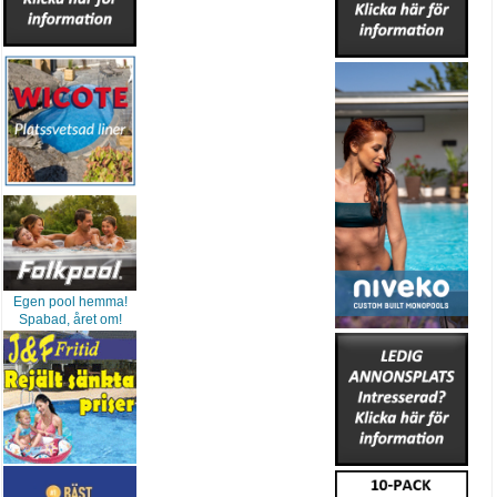
Egen pool hemma!
Spabad, året om!