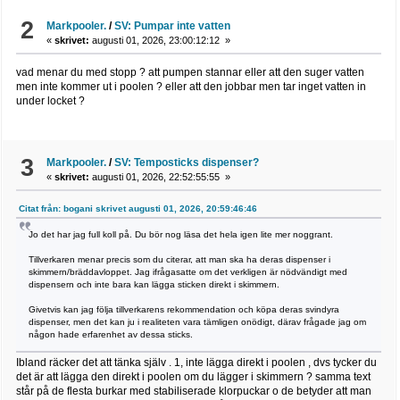
2
Markpooler.
/
SV: Pumpar inte vatten
«
skrivet:
augusti 01, 2026, 23:00:12:12 »
vad menar du med stopp ? att pumpen stannar eller att den suger vatten
men inte kommer ut i poolen ? eller att den jobbar men tar inget vatten in
under locket ?
3
Markpooler.
/
SV: Temposticks dispenser?
«
skrivet:
augusti 01, 2026, 22:52:55:55 »
Citat från: bogani skrivet augusti 01, 2026, 20:59:46:46
Jo det har jag full koll på. Du bör nog läsa det hela igen lite mer noggrant.
Tillverkaren menar precis som du citerar, att man ska ha deras dispenser i
skimmern/bräddavloppet. Jag ifrågasatte om det verkligen är nödvändigt med
dispensern och inte bara kan lägga sticken direkt i skimmern.
Givetvis kan jag följa tillverkarens rekommendation och köpa deras svindyra
dispenser, men det kan ju i realiteten vara tämligen onödigt, därav frågade jag om
någon hade erfarenhet av dessa sticks.
Ibland räcker det att tänka själv . 1, inte lägga direkt i poolen , dvs tycker du
det är att lägga den direkt i poolen om du lägger i skimmern ? samma text
står på de flesta burkar med stabiliserade klorpuckar o de betyder att man