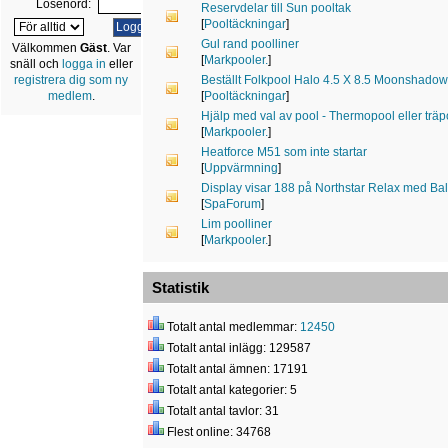
Lösenord:
Reservdelar till Sun pooltak
[
Pooltäckningar
]
Gul rand poolliner
Välkommen
Gäst
. Var
[
Markpooler.
]
snäll och
logga in
eller
Beställt Folkpool Halo 4.5 X 8.5 Moonshadow
registrera dig som ny
[
Pooltäckningar
]
medlem
.
Hjälp med val av pool - Thermopool eller trä
[
Markpooler.
]
Heatforce M51 som inte startar
[
Uppvärmning
]
Display visar 188 på Northstar Relax med 
[
SpaForum
]
Lim poolliner
[
Markpooler.
]
Statistik
Totalt antal medlemmar:
12450
Totalt antal inlägg: 129587
Totalt antal ämnen: 17191
Totalt antal kategorier: 5
Totalt antal tavlor: 31
Flest online: 34768