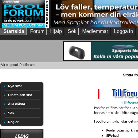
Startsida
Forum
Hjälp
Sök
Medlemmar
Logga in
Allt om pool, Poolforum!
Stötta f
Nya svar
Olästa sen sist
Till forum
Alla olästa
Poolforum finns här för alla 
hoppas att ni skall hitta någo
Sök
I poolforum avhandlas det me
Regler
Pooler
ovan mark, i m
SPA
-bad