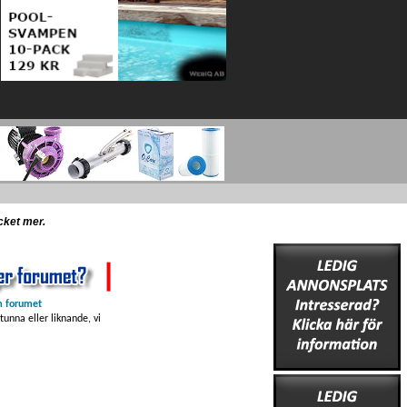
ycket mer.
 forumet
unna eller liknande, vi