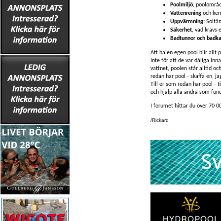
Poolmiljö
, poolområd
Vattenrening
och kem
Uppvärmning:
Solfå
Säkerhet
, vad krävs 
Badtunnor och badka
Att ha en egen pool blir allt 
Inte för att de var dåliga inn
vattnet, poolen står alltid o
redan har pool - skaffa en, ja
Till er som redan har pool - t
och hjälp alla andra som fund
I forumet hittar du över 70 0
/Rickard