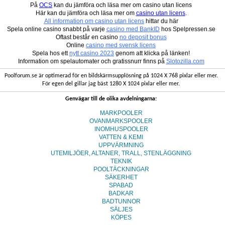
På
OCS
kan du jämföra och läsa mer om casino utan licens
Här kan du jämföra och läsa mer om
casino utan licens
.
All information om casino utan licens
hittar du här
Spela online casino snabbt på varje
casino med BankID
hos Spelpressen.se
Oftast består en casino
no deposit bonus
Online
casino med svensk licens
Spela hos ett
nytt casino 2023
genom att klicka på länken!
Information om spelautomater och gratissnurr finns på
Slotozilla.com
Poolforum.se är optimerad för en bildskärmsupplösning på 1024 X 768 pixlar eller mer.
För egen del gillar jag bäst 1280 X 1024 pixlar eller mer.
Genvägar till de olika avdelningarna:
MARKPOOLER
OVANMARKSPOOLER
INOMHUSPOOLER
VATTEN & KEMI
UPPVÄRMNING
UTEMILJÖER, ALTANER, TRALL, STENLÄGGNING
TEKNIK
POOLTÄCKNINGAR
SÄKERHET
SPABAD
BADKAR
BADTUNNOR
SÄLJES
KÖPES