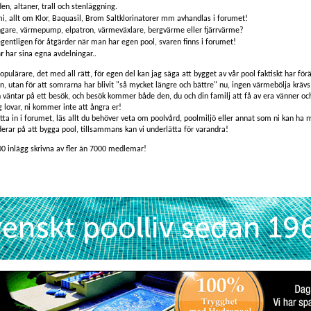
en, altaner, trall och stenläggning.
i, allt om Klor, Baquasil, Brom Saltklorinatorer mm avhandlas i forumet!
ngare, värmepump, elpatron, värmeväxlare, bergvärme eller fjärrvärme?
egentligen för åtgärder när man har egen pool, svaren finns i forumet!
r
har sina egna avdelningar..
populärare, det med all rätt, för egen del kan jag säga att bygget av vår pool faktiskt har förä
an, utan för att somrarna har blivit "så mycket längre och bättre" nu, ingen värmebölja krävs 
ch väntar på ett besök, och besök kommer både den, du och din familj att få av era vänner o
g lovar, ni kommer inte att ångra er!
itta in i forumet, läs allt du behöver veta om poolvård, poolmiljö eller annat som ni kan ha ny
erar på att bygga pool, tillsammans kan vi underlätta för varandra!
00 inlägg skrivna av fler än 7000 medlemar!