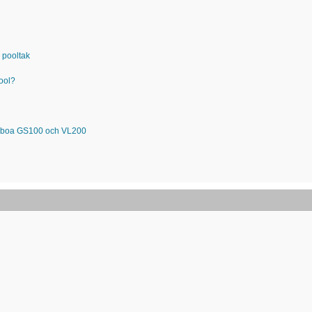
 pooltak
pool?
Balboa GS100 och VL200