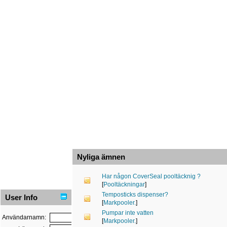
Nyliga ämnen
Har någon CoverSeal pooltäcknig ?
[
Pooltäckningar
]
Temposticks dispenser?
User Info
[
Markpooler.
]
Pumpar inte vatten
Användarnamn:
[
Markpooler.
]