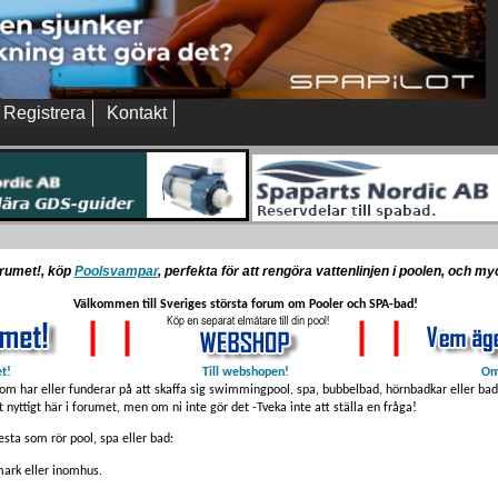
Registrera
Kontakt
orumet!, köp
Poolsvampar
, perfekta för att rengöra vattenlinjen i poolen, och m
Välkommen till Sveriges största forum om Pooler och SPA-bad!
et!
Till webshopen!
Om
som har eller funderar på att skaffa sig swimmingpool, spa, bubbelbad, hörnbadkar eller badt
t nyttigt här i forumet, men om ni inte gör det -Tveka inte att ställa en fråga!
sta som rör pool, spa eller bad:
ark eller inomhus.